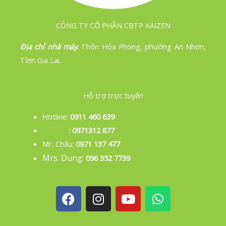
CÔNG TY CỔ PHẦN CBTP KAIZEN
Địa chỉ nhà máy
:
Thôn Hòa Phong, phường An Nhơn,
Tỉnh Gia Lai.
Hỗ trợ trực tuyến
Hotline:
0911 460 639
: 0971312 877
Mr. Châu:
0971 137 477
Mrs. Dung:
096 352 7739
F
I
Y
W
a
n
o
h
c
s
u
a