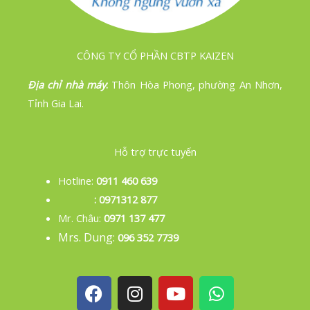
CÔNG TY CỔ PHẦN CBTP KAIZEN
Địa chỉ nhà máy
:
Thôn Hòa Phong, phường An Nhơn,
Tỉnh Gia Lai.
Hỗ trợ trực tuyến
Hotline:
0911 460 639
: 0971312 877
Mr. Châu:
0971 137 477
Mrs. Dung:
096 352 7739
F
I
Y
W
a
n
o
h