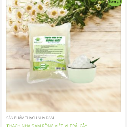
Giảm giá!
gốc
hiện
là:
tại
40,000₫.
là:
38,000₫.
SẢN PHẨM THẠCH NHA ĐAM
THẠCH NHA ĐAM RỒNG VIỆT VỊ TRÁI CÂY