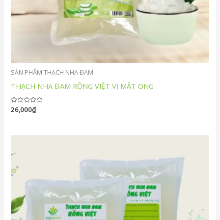
SẢN PHẨM THẠCH NHA ĐAM
THẠCH NHA ĐAM RỒNG VIỆT VỊ MẬT ONG
Được
26,000
₫
xếp
hạng
0
5
sao