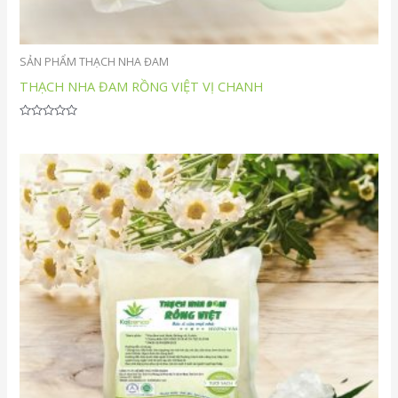
SẢN PHẨM THẠCH NHA ĐAM
THẠCH NHA ĐAM RỒNG VIỆT VỊ CHANH
Được
xếp
hạng
0
5
sao