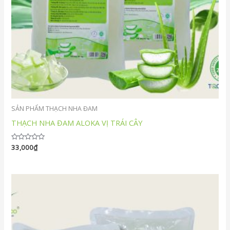
SẢN PHẨM THẠCH NHA ĐAM
THẠCH NHA ĐAM ALOKA VỊ TRÁI CÂY
Được
33,000
₫
xếp
hạng
0
5
sao