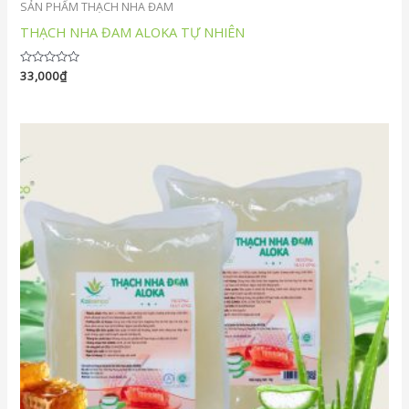
SẢN PHẨM THẠCH NHA ĐAM
THẠCH NHA ĐAM ALOKA TỰ NHIÊN
Được
33,000
₫
xếp
hạng
0
5
sao