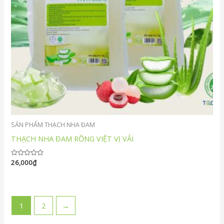
SẢN PHẨM THẠCH NHA ĐAM
THẠCH NHA ĐAM RỒNG VIỆT VỊ VẢI
Được
26,000
₫
xếp
hạng
0
5
sao
1
2
→