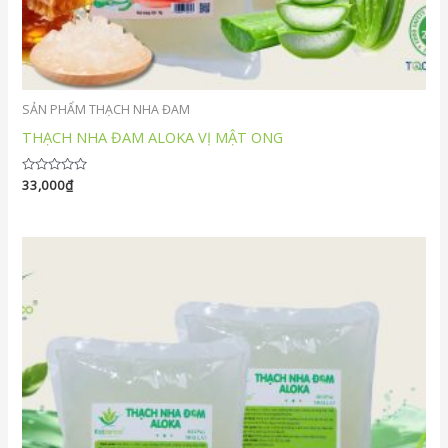
SẢN PHẨM THẠCH NHA ĐAM
THẠCH NHA ĐAM ALOKA VỊ MẬT ONG
Được
33,000
₫
xếp
hạng
0
5
sao