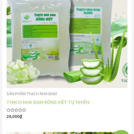
SẢN PHẨM THẠCH NHA ĐAM
THẠCH NHA ĐAM RỒNG VIỆT TỰ NHIÊN
Được
26,000
₫
xếp
hạng
0
5
Giá
Giá
sao