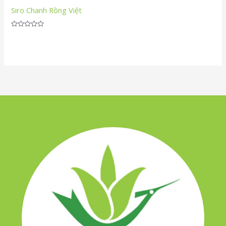
Siro Chanh Rồng Việt
Được
xếp
hạng
0
5
sao