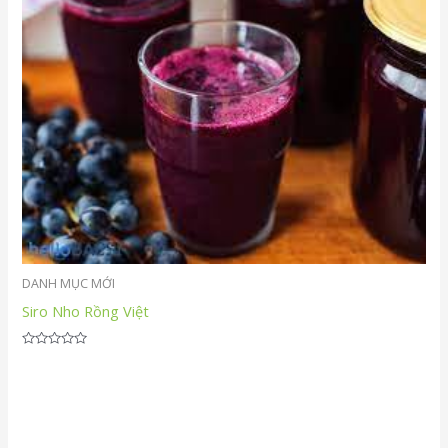
DANH MỤC MỚI
Siro Nho Rồng Việt
Được
xếp
hạng
0
5
sao