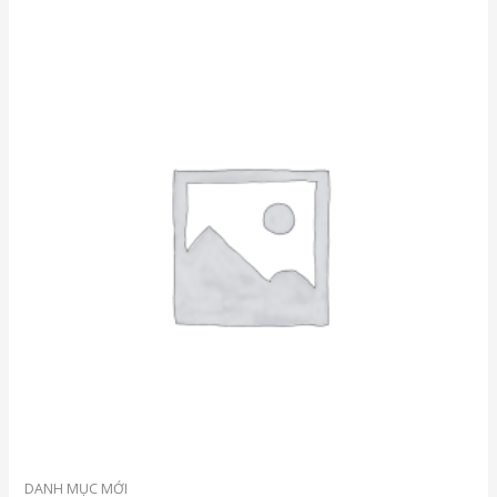
hạng
0
5
sao
DANH MỤC MỚI