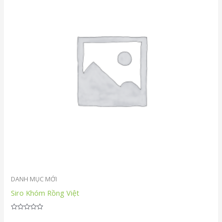
DANH MỤC MỚI
Siro Khóm Rồng Việt
Được
xếp